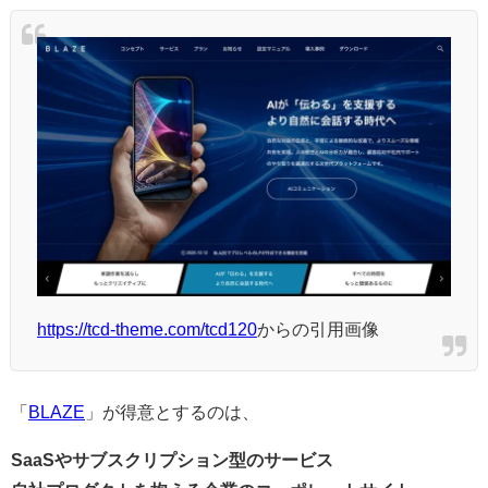
https://tcd-theme.com/tcd120
からの引用画像
「
BLAZE
」が得意とするのは、
SaaSやサブスクリプション型のサービス