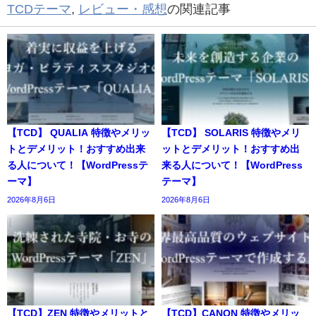
TCDテーマ
,
レビュー・感想
の関連記事
【TCD】 QUALIA 特徴やメリッ
【TCD】 SOLARIS 特徴やメリ
トとデメリット！おすすめ出来
ットとデメリット！おすすめ出
る人について！【WordPressテ
来る人について！【WordPress
ーマ】
テーマ】
2026年8月6日
2026年8月6日
【TCD】ZEN 特徴やメリットと
【TCD】CANON 特徴やメリッ