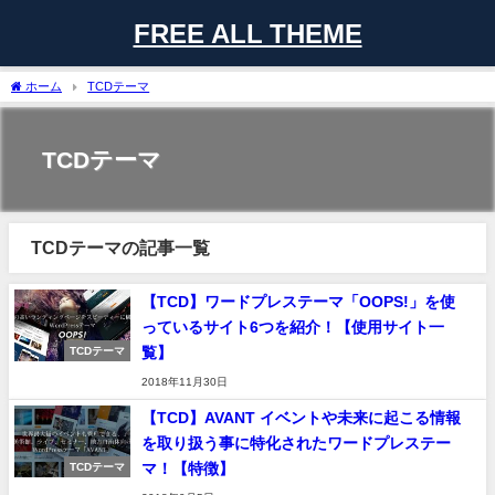
FREE ALL THEME
ホーム
TCDテーマ
TCDテーマ
TCDテーマの記事一覧
【TCD】ワードプレステーマ「OOPS!」を使
っているサイト6つを紹介！【使用サイト一
覧】
TCDテーマ
2018年11月30日
【TCD】AVANT イベントや未来に起こる情報
を取り扱う事に特化されたワードプレステー
マ！【特徴】
TCDテーマ