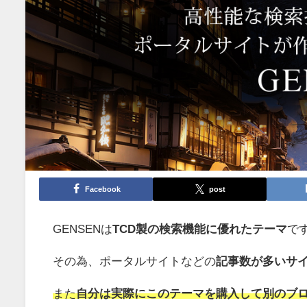
Facebook
post
GENSENは
TCD製の検索機能に優れたテーマ
で
その為、ポータルサイトなどの
記事数が多いサ
また
自分は実際にこのテーマを購入して別のブ