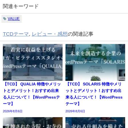
関連キーワード
VALUE
TCDテーマ
,
レビュー・感想
の関連記事
【TCD】 QUALIA 特徴やメリッ
【TCD】 SOLARIS 特徴やメリ
トとデメリット！おすすめ出来
ットとデメリット！おすすめ出
る人について！【WordPressテ
来る人について！【WordPress
ーマ】
テーマ】
2026年8月6日
2026年8月6日